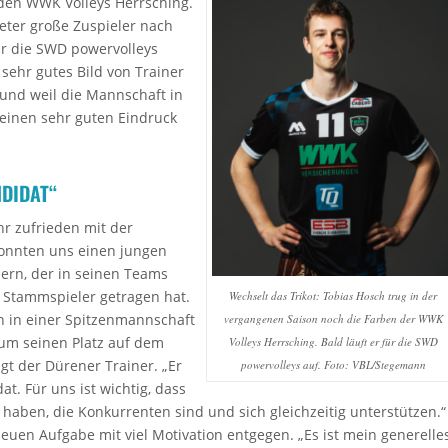
i den WWK Volleys Herrsching.
Meter große Zuspieler nach
ür die SWD powervolleys
 sehr gutes Bild von Trainer
und weil die Mannschaft in
einen sehr guten Eindruck
DIDAT“
hr zufrieden mit der
konnten uns einen jungen
ern, der in seinen Teams
 Stammspieler getragen hat.
Wechselt das Trikot: Tobias Hosch trug in der
h in einer Spitzenmannschaft
vergangenen Saison noch die Farben der WWK
um seinen Platz auf dem
Volleys Herrsching. Bald läuft er für die SWD
agt der Dürener Trainer. „Er
powervolleys auf. Foto: VBL/Stegemann
. Für uns ist wichtig, dass
r haben, die Konkurrenten sind und sich gleichzeitig unterstützen.“
neuen Aufgabe mit viel Motivation entgegen. „Es ist mein generelle