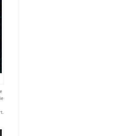
ie
ie
t.