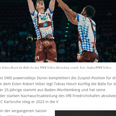
t Tobias Hosch die Bälle bei den WWK Volleys Herrsching verteilt. Foto: Steffen/WWK Volleys
ist SWD powervolleys Düren komplettiert die Zuspiel-Position für d
em Esten Robert Viiber legt Tobias Hosch künftig die Bälle für d
Der 25-Jährige stammt aus Baden-Württemberg und hat seine
 der starken Nachwuchsabteilung des VfB Friedrichshafen absolvier
C Karlsruhe stieg er 2023 in die V
, in der vergangenen Saison