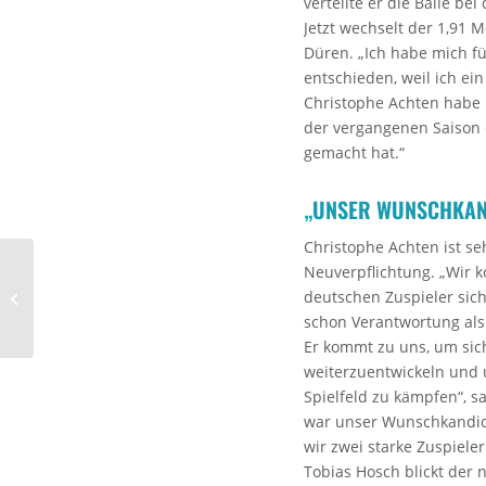
verteilte er die Bälle be
Jetzt wechselt der 1,91 
Düren. „Ich habe mich f
entschieden, weil ich ein
Christophe Achten habe 
der vergangenen Saison 
gemacht hat.“
„UNSER WUNSCHKAN
Christophe Achten ist se
Neuverpflichtung. „Wir 
Trikotversteigerung für
deutschen Zuspieler sich
den guten Zweck
schon Verantwortung als
Er kommt zu uns, um sic
weiterzuentwickeln und 
Spielfeld zu kämpfen“, s
war unser Wunschkandidat
wir zwei starke Zuspiele
Tobias Hosch blickt der 