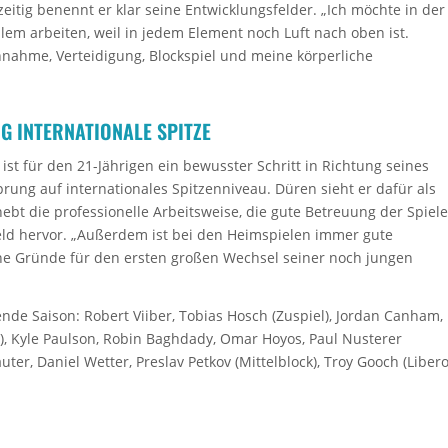
zeitig benennt er klar seine Entwicklungsfelder. „Ich möchte in der
em arbeiten, weil in jedem Element noch Luft nach oben ist.
nnahme, Verteidigung, Blockspiel und meine körperliche
G INTERNATIONALE SPITZE
st für den 21-Jährigen ein bewusster Schritt in Richtung seines
Sprung auf internationales Spitzenniveau. Düren sieht er dafür als
ebt die professionelle Arbeitsweise, die gute Betreuung der Spiele
eld hervor. „Außerdem ist bei den Heimspielen immer gute
ne Gründe für den ersten großen Wechsel seiner noch jungen
de Saison: Robert Viiber, Tobias Hosch (Zuspiel), Jordan Canham,
), Kyle Paulson, Robin Baghdady, Omar Hoyos, Paul Nusterer
auter, Daniel Wetter, Preslav Petkov (Mittelblock), Troy Gooch (Libero