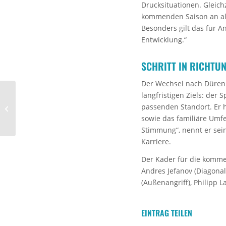
Drucksituationen. Gleich
kommenden Saison an all
Besonders gilt das für A
Entwicklung.“
SCHRITT IN RICHTUN
Der Wechsel nach Düren i
langfristigen Ziels: der 
Bulgarischer
passenden Standort. Er h
Nationalspieler für die
sowie das familiäre Umf
Mitte
Stimmung“, nennt er sei
Karriere.
Der Kader für die kommen
Andres Jefanov (Diagonal
(Außenangriff), Philipp L
EINTRAG TEILEN