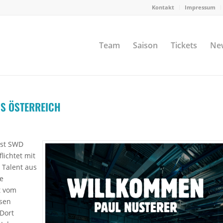
Kontakt
Impressum
Team
Saison
Tickets
Ne
S ÖSTERREICH
ist SWD
lichtet mit
 Talent aus
ge
t vom
isen
Dort