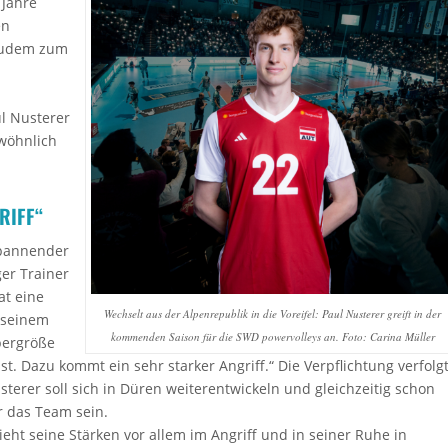
 Jahre
en
 zudem zum
l Nusterer
ewöhnlich
RIFF“
spannender
ger Trainer
at eine
Wechselt aus der Alpenrepublik in die Voreifel: Paul Nusterer greift in der
 seinem
kommenden Saison für die SWD powervolleys an. Foto: Carina Müller
pergröße
ist. Dazu kommt ein sehr starker Angriff.“ Die Verpflichtung verfolg
sterer soll sich in Düren weiterentwickeln und gleichzeitig schon
ür das Team sein.
ieht seine Stärken vor allem im Angriff und in seiner Ruhe in