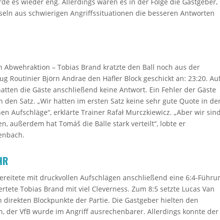
rde es wieder eng. Allerdings waren es in der Folge die Gastgeber,
seln aus schwierigen Angriffssituationen die besseren Antworten
n Abwehraktion – Tobias Brand kratzte den Ball noch aus der
ug Routinier Björn Andrae den Häfler Block geschickt an: 23:20. Au
atten die Gäste anschließend keine Antwort. Ein Fehler der Gäste
h den Satz. „Wir hatten im ersten Satz keine sehr gute Quote in de
 Aufschläge“, erklärte Trainer Rafał Murczkiewicz. „Aber wir sin
n, außerdem hat Tomáš die Bälle stark verteilt“, lobte er
enbach.
HR
ereitete mit druckvollen Aufschlägen anschließend eine 6:4-Führu
rtete Tobias Brand mit viel Cleverness. Zum 8:5 setzte Lucas Van
 direkten Blockpunkte der Partie. Die Gastgeber hielten den
h, der VfB wurde im Angriff ausrechenbarer. Allerdings konnte der