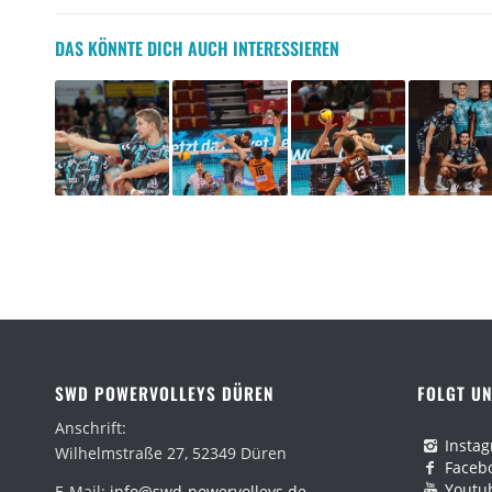
DAS KÖNNTE DICH AUCH INTERESSIEREN
SWD POWERVOLLEYS DÜREN
FOLGT UN
Anschrift:
Insta
Wilhelmstraße 27, 52349 Düren
Faceb
Youtu
E-Mail:
info@swd-powervolleys.de