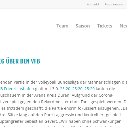
Kontakt
Impressum
Team
Saison
Tickets
Ne
EG ÜBER DEN VFB
genden Partie in der Volleyball Bundesliga der Männer schlagen di
fB Friedrichshafen
glatt mit 3:0.
25:20, 25:20, 25:20
lauten die
 Zuschauern in der Arena Kreis Düren. Aufgrund der Corona-
tzenspiel gegen den Rekordmeister ohne Fans gespielt werden. D
es trotzdem geschafft, die Partie enorm fokussiert anzugehen. „D
drei Sätze lang auf den Punkt aggressiv und kontrolliert gespielt
uptangreifer Sebastian Gevert. „Wir haben ohne Schwankungen