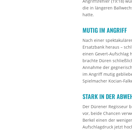
Angriffsfehler (19:18) wu
die in längeren Ballwech
hatte.
MUTIG IM ANGRIFF
Nach einer spektakuläre
Ersatzbank heraus – schl
einen Gevert-Aufschlag h
brachte Düren schließlic
Annahme der gegnerischen
im Angriff mutig gebliebe
Spielmacher Kocian-Falk
STARK IN DER ABWE
Der Dürener Regisseur b
vor, beide Chancen verwe
Berkel einen der wenigen
Aufschlagdruck jetzt hoc