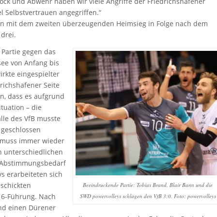
Block und Abwehr haben wir viele Angriffe der Friedrichshafener
l Selbstvertrauen angegriffen.“
ren mit dem zweiten überzeugenden Heimsieg in Folge nach dem
 drei.
 Partie gegen das
ee von Anfang bis
rkte eingespielter
drichshafener Seite
, dass es aufgrund
tuation – die
alle des VfB musste
 geschlossen
 muss immer wieder
n unterschiedlichen
h Abstimmungsbedarf
s erarbeiteten sich
schickten
Beeindruckende Partie: Tobias Brand, Blair Bann und die
16-Führung. Nach
SWD powervolleys schlagen den VfB 3:0. Foto: powervolleys
nd einen Dürener