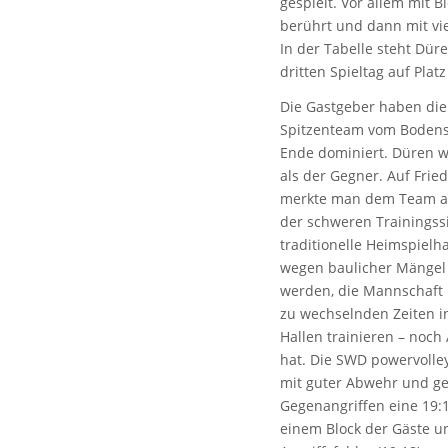
gespielt. Vor allem mit 
berührt und dann mit vie
In der Tabelle steht Dü
dritten Spieltag auf Platz
Die Gastgeber haben die
Spitzenteam vom Bodens
Ende dominiert. Düren wi
als der Gegner. Auf Frie
merkte man dem Team an
der schweren Trainingssi
traditionelle Heimspielh
wegen baulicher Mängel
werden, die Mannschaft
zu wechselnden Zeiten i
Hallen trainieren – noc
hat. Die SWD powervolley
mit guter Abwehr und ge
Gegenangriffen eine 19:
einem Block der Gäste u