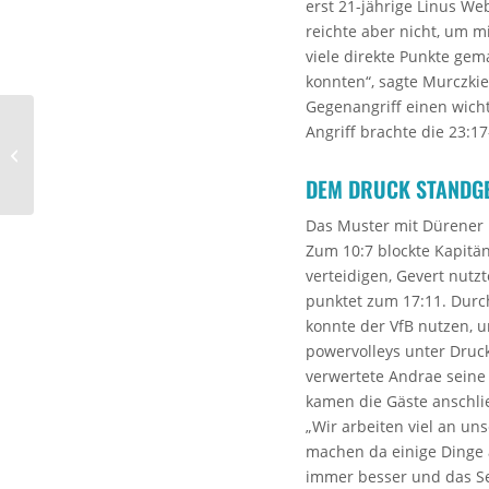
erst 21-jährige Linus We
reichte aber nicht, um m
viele direkte Punkte gema
konnten“, sagte Murczki
Gegenangriff einen wicht
Angriff brachte die 23:1
Spitzenspiel ohne
Zuschauer
DEM DRUCK STANDG
Das Muster mit Dürener P
Zum 10:7 blockte Kapitä
verteidigen, Gevert nutz
punktet zum 17:11. Durc
konnte der VfB nutzen, 
powervolleys unter Druck
verwertete Andrae seine
kamen die Gäste anschlie
„Wir arbeiten viel an un
machen da einige Dinge 
immer besser und das Se