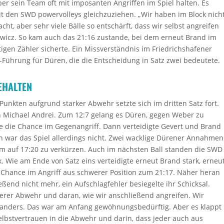
ber sein Team oft mit imposanten Angriffen im Spiel halten. Es
it den SWD powervolleys gleichzuziehen. „Wir haben im Block nich
cht, aber sehr viele Bälle so entschärft, dass wir selbst angreifen
ewicz. So kam auch das 21:16 zustande, bei dem erneut Brand im
igen Zähler sicherte. Ein Missverständnis im Friedrichshafener
7-Führung für Düren, die die Entscheidung in Satz zwei bedeutete.
EHALTEN
unkten aufgrund starker Abwehr setzte sich im dritten Satz fort.
n Michael Andrei. Zum 12:7 gelang es Düren, gegen Weber zu
te die Chance im Gegenangriff. Dann verteidigte Gevert und Brand
h war das Spiel allerdings nicht. Zwei wacklige Dürener Annahmen
um auf 17:20 zu verkürzen. Auch im nächsten Ball standen die SWD
. Wie am Ende von Satz eins verteidigte erneut Brand stark, erneu
 Chance im Angriff aus schwerer Position zum 21:17. Näher heran
ßend nicht mehr, ein Aufschlagfehler besiegelte ihr Schicksal.
serer Abwehr und daran, wie wir anschließend angreifen. Wir
anders. Das war am Anfang gewöhnungsbedürftig. Aber es klappt
lbstvertrauen in die Abwehr und darin, dass jeder auch aus