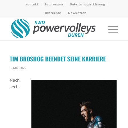
Kontakt
Impressum
Datenschutzerklärung
Bildrechte
Newsletter
TIM BROSHOG BEENDET SEINE KARRIERE
5. Mai 2022
Nach
sechs