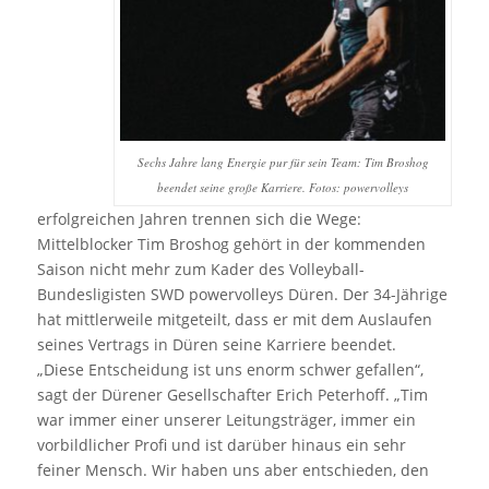
Sechs Jahre lang Energie pur für sein Team: Tim Broshog
beendet seine große Karriere. Fotos: powervolleys
erfolgreichen Jahren trennen sich die Wege:
Mittelblocker Tim Broshog gehört in der kommenden
Saison nicht mehr zum Kader des Volleyball-
Bundesligisten SWD powervolleys Düren. Der 34-Jährige
hat mittlerweile mitgeteilt, dass er mit dem Auslaufen
seines Vertrags in Düren seine Karriere beendet.
„Diese Entscheidung ist uns enorm schwer gefallen“,
sagt der Dürener Gesellschafter Erich Peterhoff. „Tim
war immer einer unserer Leitungsträger, immer ein
vorbildlicher Profi und ist darüber hinaus ein sehr
feiner Mensch. Wir haben uns aber entschieden, den