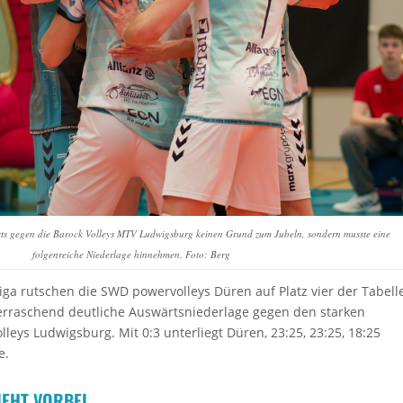
s gegen die Barock Volleys MTV Ludwigsburg keinen Grund zum Jubeln, sondern musste eine
folgenreiche Niederlage hinnehmen. Foto: Berg
liga rutschen die SWD powervolleys Düren auf Platz vier der Tabell
berraschend deutliche Auswärtsniederlage gegen den starken
leys Ludwigsburg. Mit 0:3 unterliegt Düren, 23:25, 23:25, 18:25
e.
IEHT VORBEI