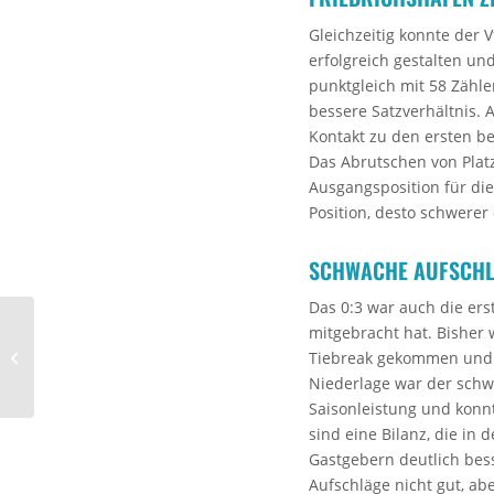
Gleichzeitig konnte der
erfolgreich gestalten un
punktgleich mit 58 Zähle
bessere Satzverhältnis. 
Kontakt zu den ersten bei
Das Abrutschen von Plat
Ausgangsposition für die 
Position, desto schwerer 
SCHWACHE AUFSCHL
Das 0:3 war auch die ers
mitgebracht hat. Bisher 
In die Zukunft mit
Tiebreak gekommen und 
Christophe Achten
Niederlage war der schw
Saisonleistung und konn
sind eine Bilanz, die in
Gastgebern deutlich bes
Aufschläge nicht gut, abe