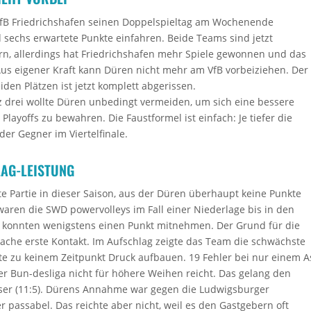
 VfB Friedrichshafen seinen Doppelspieltag am Wochenende
d sechs erwartete Punkte einfahren. Beide Teams sind jetzt
rn, allerdings hat Friedrichshafen mehr Spiele gewonnen und das
Aus eigener Kraft kann Düren nicht mehr am VfB vorbeiziehen. Der
den Plätzen ist jetzt komplett abgerissen.
z drei wollte Düren unbedingt vermeiden, um sich eine bessere
Playoffs zu bewahren. Die Faustformel ist einfach: Je tiefer die
der Gegner im Viertelfinale.
AG-LEISTUNG
te Partie in dieser Saison, aus der Düren überhaupt keine Punkte
waren die SWD powervolleys im Fall einer Niederlage bis in den
konnten wenigstens einen Punkt mitnehmen. Der Grund für die
ache erste Kontakt. Im Aufschlag zeigte das Team die schwächste
te zu keinem Zeitpunkt Druck aufbauen. 19 Fehler bei nur einem A
 der Bun-desliga nicht für höhere Weihen reicht. Das gelang den
ser (11:5). Dürens Annahme war gegen die Ludwigsburger
r passabel. Das reichte aber nicht, weil es den Gastgebern oft