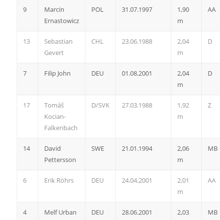
9
Marcin
POL
31.07.1997
1,90
AA
Ernastowicz
m
13
Sebastian
CHL
23.06.1988
2,04
D
Gevert
m
7
Filip John
DEU
01.08.2001
2,04
D
m
17
Tomáš
D/SVK
27.03.1988
1,92
Z
Kocian-
m
Falkenbach
14
David
SWE
21.01.1994
2,06
MB
Pettersson
m
6
Erik Röhrs
DEU
24.04.2001
2,01
AA
m
4
Melf Urban
DEU
28.06.2001
2,03
MB