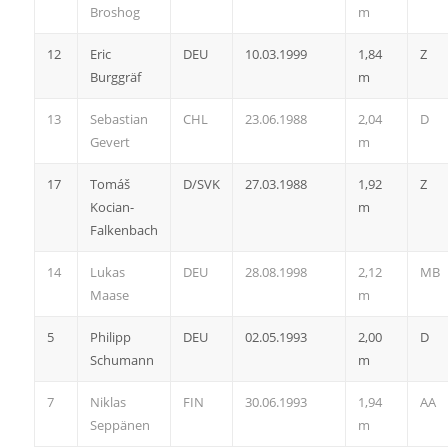
Broshog
m
12
Eric
DEU
10.03.1999
1,84
Z
Burggräf
m
13
Sebastian
CHL
23.06.1988
2,04
D
Gevert
m
17
Tomáš
D/SVK
27.03.1988
1,92
Z
Kocian-
m
Falkenbach
14
Lukas
DEU
28.08.1998
2,12
MB
Maase
m
5
Philipp
DEU
02.05.1993
2,00
D
Schumann
m
7
Niklas
FIN
30.06.1993
1,94
AA
Seppänen
m