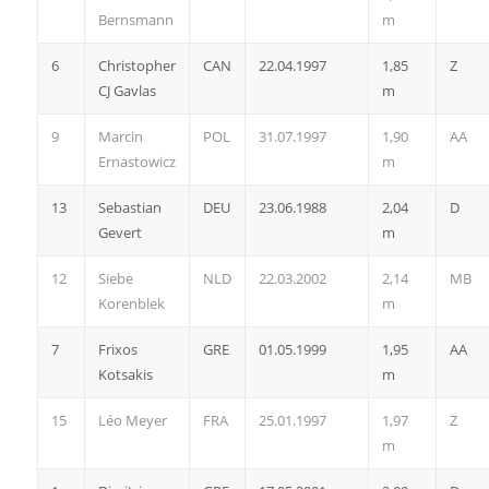
Bernsmann
m
6
Christopher
CAN
22.04.1997
1,85
Z
CJ Gavlas
m
9
Marcin
POL
31.07.1997
1,90
AA
Ernastowicz
m
13
Sebastian
DEU
23.06.1988
2,04
D
Gevert
m
12
Siebe
NLD
22.03.2002
2,14
MB
Korenblek
m
7
Frixos
GRE
01.05.1999
1,95
AA
Kotsakis
m
15
Léo Meyer
FRA
25.01.1997
1,97
Z
m