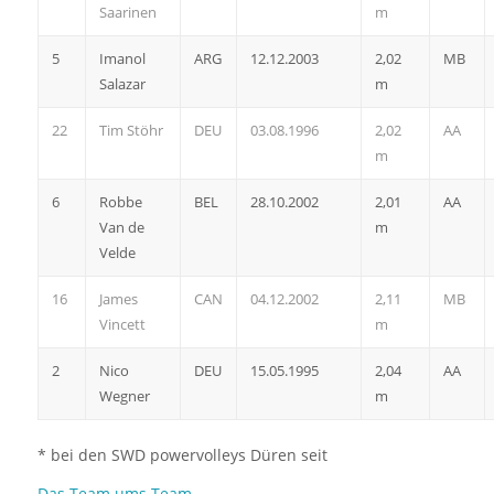
Saarinen
m
5
Imanol
ARG
12.12.2003
2,02
MB
Salazar
m
22
Tim Stöhr
DEU
03.08.1996
2,02
AA
m
6
Robbe
BEL
28.10.2002
2,01
AA
Van de
m
Velde
16
James
CAN
04.12.2002
2,11
MB
Vincett
m
2
Nico
DEU
15.05.1995
2,04
AA
Wegner
m
* bei den SWD powervolleys Düren seit
Das Team ums Team