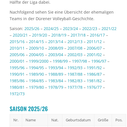
Hälfte der Liga dabei.
Nachfolgend sehen Sie eine Übersicht der ehemaligen
Teams in der Dürener Volleyball-Geschichte.
Saison:
2025/26
–
2024/25
–
2023/24
–
2022/23
–
2021/22
–
2020/21
–
2019/20
–
2018/19
–
2017/18
–
2016/17
–
2015/16
–
2014/15
–
2013/14
–
2012/13
–
2011/12
–
2010/11
–
2009/10
–
2008/09
–
2007/08
–
2006/07
–
2005/06
–
2004/05
–
2003/04
–
2002/03
–
2001/02
–
2000/01
–
1999/2000
–
1998/99
–
1997/98
–
1996/97
–
1995/96
–
1994/95
–
1993/94
–
1992/93
–
1991/92
–
1990/91
–
1989/90
–
1988/89
–
1987/88
–
1986/87
–
1985/86
–
1984/85
–
1983/84
–
1982/83
–
1981/82
–
1980/81
–
1979/80
–
1978/79
–
1977/78
–
1976/77
–
1972/73
SAISON 2025/26
Nr.
Name
Nat.
Geburtsdatum
Größe
Pos.