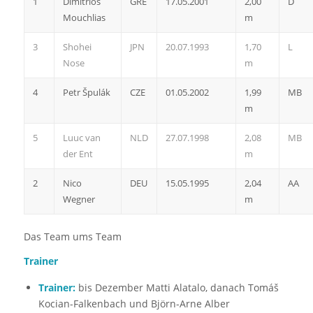
1
Dimitrios
GRE
17.05.2001
2,00
D
Mouchlias
m
3
Shohei
JPN
20.07.1993
1,70
L
Nose
m
4
Petr Špulák
CZE
01.05.2002
1,99
MB
m
5
Luuc van
NLD
27.07.1998
2,08
MB
der Ent
m
2
Nico
DEU
15.05.1995
2,04
AA
Wegner
m
Das Team ums Team
Trainer
Trainer:
bis Dezember Matti Alatalo, danach Tomáš
Kocian-Falkenbach und Björn-Arne Alber