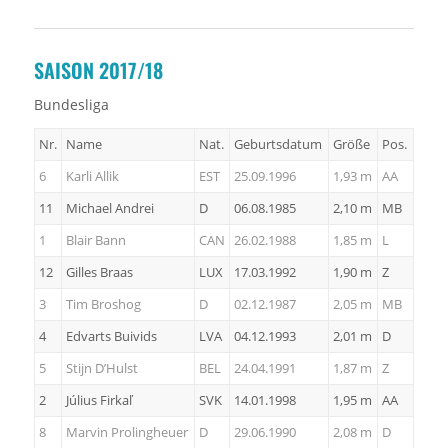
SAISON 2017/18
Bundesliga
Nr.
Name
Nat.
Geburtsdatum
Größe
Pos.
6
Karli Allik
EST
25.09.1996
1,93 m
AA
11
Michael Andrei
D
06.08.1985
2,10 m
MB
1
Blair Bann
CAN
26.02.1988
1,85 m
L
12
Gilles Braas
LUX
17.03.1992
1,90 m
Z
3
Tim Broshog
D
02.12.1987
2,05 m
MB
4
Edvarts Buivids
LVA
04.12.1993
2,01 m
D
5
Stijn D’Hulst
BEL
24.04.1991
1,87 m
Z
2
Július Firkaľ
SVK
14.01.1998
1,95 m
AA
8
Marvin Prolingheuer
D
29.06.1990
2,08 m
D