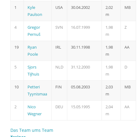
1
Kyle
USA
30.04.2002
2,02
MB
Paulson
m
4
Gregor
SVN
16.07.1999
1,98
Z
Pernuš
m
19
Ryan
IRL
30.11.1998
1,98
AA
Poole
m
5
Sjors
NLD
31.12.2000
1,98
D
Tijhuis
m
10
Petteri
FIN
05.08.2003
2,03
MB
Tyynismaa
m
2
Nico
DEU
15.05.1995
2,04
AA
Wegner
m
Das Team ums Team