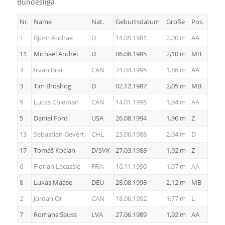
Bundesliga
Nr.
Name
Nat.
Geburtsdatum
Größe
Pos.
1
Björn Andrae
D
14.05.1981
2,00 m
AA
11
Michael Andrei
D
06.08.1985
2,10 m
MB
4
Irvan Brar
CAN
24.04.1995
1,86 m
AA
3
Tim Broshog
D
02.12.1987
2,05 m
MB
9
Lucas Coleman
CAN
14.01.1995
1,94 m
AA
5
Daniel Ford
USA
26.08.1994
1,96 m
Z
13
Sebastian Gevert
CHL
23.06.1988
2,04 m
D
17
Tomáš Kocian
D/SVK
27.03.1988
1,92 m
Z
6
Florian Lacassie
FRA
16.11.1990
1,97 m
AA
8
Lukas Maase
DEU
28.08.1998
2,12 m
MB
2
Jordan Or
CAN
18.06.1992
1,77 m
L
7
Romans Sauss
LVA
27.06.1989
1,92 m
AA