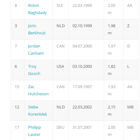
8
Robin
SUI
22.03.1999
2,05
AA
Baghdady
m
3
Joris
NLD
02.10.1999
1,98
Z
Berkhout
m
7
Jordan
CAN
04.07.2000
1,97
D
Canham
m
6
Troy
USA
03.10.2000
1,82
L
Gooch
m
15
Zac
CAN
17.09.1997
1,93
AA
Hutcheson
m
12
Siebe
NLD
22.03.2002
2,15
MB
Korenblek
m
17
Philipp
DEU
31.07.2001
2,00
MB
Lauter
m