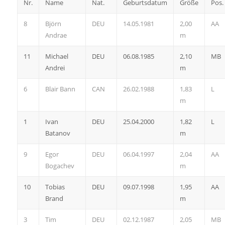
Nr.
Name
Nat.
Geburtsdatum
Größe
Pos.
8
Björn
DEU
14.05.1981
2,00
AA
Andrae
m
11
Michael
DEU
06.08.1985
2,10
MB
Andrei
m
6
Blair Bann
CAN
26.02.1988
1,83
L
m
1
Ivan
DEU
25.04.2000
1,82
L
Batanov
m
9
Egor
DEU
06.04.1997
2,04
AA
Bogachev
m
10
Tobias
DEU
09.07.1998
1,95
AA
Brand
m
3
Tim
DEU
02.12.1987
2,05
MB