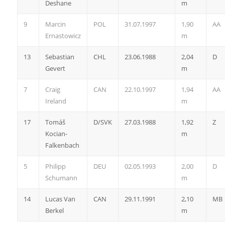
Deshane
m
9
Marcin
POL
31.07.1997
1,90
AA
Ernastowicz
m
13
Sebastian
CHL
23.06.1988
2,04
D
Gevert
m
7
Craig
CAN
22.10.1997
1,94
AA
Ireland
m
17
Tomáš
D/SVK
27.03.1988
1,92
Z
Kocian-
m
Falkenbach
5
Philipp
DEU
02.05.1993
2,00
D
Schumann
m
14
Lucas Van
CAN
29.11.1991
2,10
MB
Berkel
m