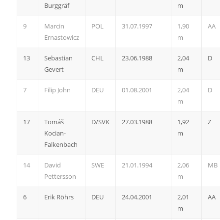
Burggräf
m
9
Marcin
POL
31.07.1997
1,90
AA
Ernastowicz
m
13
Sebastian
CHL
23.06.1988
2,04
D
Gevert
m
7
Filip John
DEU
01.08.2001
2,04
D
m
17
Tomáš
D/SVK
27.03.1988
1,92
Z
Kocian-
m
Falkenbach
14
David
SWE
21.01.1994
2,06
MB
Pettersson
m
6
Erik Röhrs
DEU
24.04.2001
2,01
AA
m