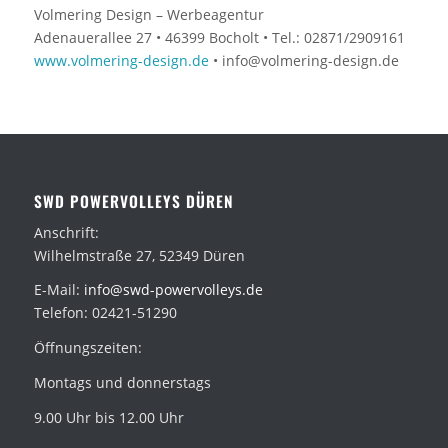
Volmering Design – Werbeagentur
Adenauerallee 27 • 46399 Bocholt • Tel.: 02871/2909161
www.volmering-design.de
• info@volmering-design.de
SWD POWERVOLLEYS DÜREN
Anschrift:
Wilhelmstraße 27, 52349 Düren
E-Mail:
info@swd-powervolleys.de
Telefon: 02421-51290
Öffnungszeiten:
Montags und donnerstags
9.00 Uhr bis 12.00 Uhr