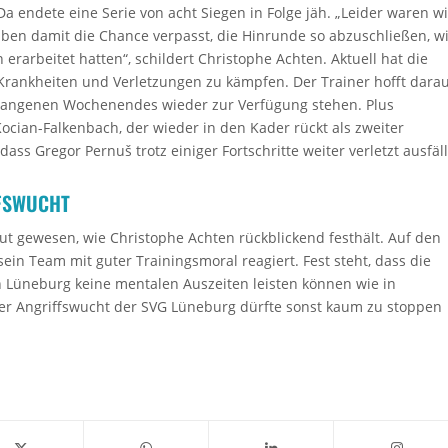
endete eine Serie von acht Siegen in Folge jäh. „Leider waren wi
ben damit die Chance verpasst, die Hinrunde so abzuschließen, w
erarbeitet hatten“, schildert Christophe Achten. Aktuell hat die
Krankheiten und Verletzungen zu kämpfen. Der Trainer hofft darau
rgangenen Wochenendes wieder zur Verfügung stehen. Plus
cian-Falkenbach, der wieder in den Kader rückt als zweiter
dass Gregor Pernuš trotz einiger Fortschritte weiter verletzt ausfäll
FSWUCHT
ut gewesen, wie Christophe Achten rückblickend festhält. Auf den
sein Team mit guter Trainingsmoral reagiert. Fest steht, dass die
n Lüneburg keine mentalen Auszeiten leisten können wie in
der Angriffswucht der SVG Lüneburg dürfte sonst kaum zu stoppen