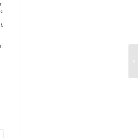
r
ie
f,
t.