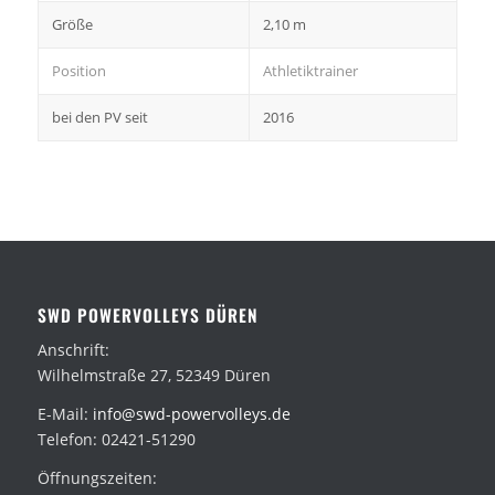
Größe
2,10 m
Position
Athletiktrainer
bei den PV seit
2016
SWD POWERVOLLEYS DÜREN
Anschrift:
Wilhelmstraße 27, 52349 Düren
E-Mail:
info@swd-powervolleys.de
Telefon: 02421-51290
Öffnungszeiten: