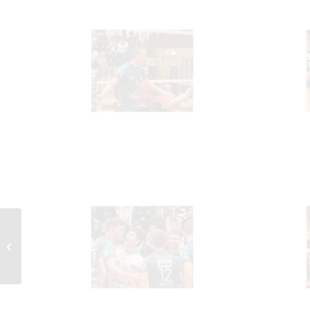
17.10.2021 United
Volleys Frankfurt –
SWD Powervolleys 3:1
(Bundeslig...