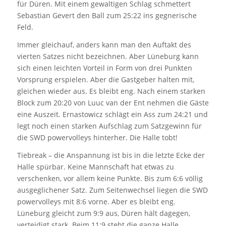
für Düren. Mit einem gewaltigen Schlag schmettert
Sebastian Gevert den Ball zum 25:22 ins gegnerische
Feld.
Immer gleichauf, anders kann man den Auftakt des
vierten Satzes nicht bezeichnen. Aber Lüneburg kann
sich einen leichten Vorteil in Form von drei Punkten
Vorsprung erspielen. Aber die Gastgeber halten mit,
gleichen wieder aus. Es bleibt eng. Nach einem starken
Block zum 20:20 von Luuc van der Ent nehmen die Gäste
eine Auszeit. Ernastowicz schlägt ein Ass zum 24:21 und
legt noch einen starken Aufschlag zum Satzgewinn für
die SWD powervolleys hinterher. Die Halle tobt!
Tiebreak – die Anspannung ist bis in die letzte Ecke der
Halle spürbar. Keine Mannschaft hat etwas zu
verschenken, vor allem keine Punkte. Bis zum 6:6 völlig
ausgeglichener Satz. Zum Seitenwechsel liegen die SWD
powervolleys mit 8:6 vorne. Aber es bleibt eng.
Lüneburg gleicht zum 9:9 aus, Düren hält dagegen,
verteidigt stark. Beim 11:9 steht die ganze Halle.