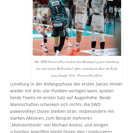
Die SWD Powervolleys hielten das Heimspiel gegen Lüneburg
bis zum letzten Ballwechsel offen, unterlagen aber am Ende
ganz knapp. Foto: Powervolleys/Zons
Lüneburg in der Anfangsphase des ersten Satzes immer
wieder mit drei, vier Punkten vorlegen kann, spielen
beide Teams im ersten Satz auf Augenhöhe. Beide
Mannschaften schenken sich nichts, die SWD
powervolleys Düren bleiben dran. Insbesondere mit
starken Aktionen, zum Beispiel mehreren
„Monsterblocks“ von Michael Andrei, und einigen
schnellen Angriffen bleibt Düren den Lüneburgern