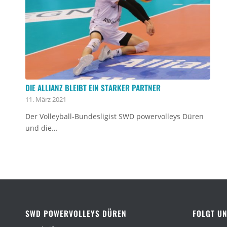
DIE ALLIANZ BLEIBT EIN STARKER PARTNER
11. März 2021
Der Volleyball-Bundesligist SWD powervolleys Düren
und die…
SWD POWERVOLLEYS DÜREN
FOLGT UN