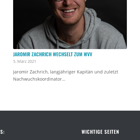
JAROMIR ZACHRICH WECHSELT ZUM WVV
5. März 2021
Jaromir Zachrich, langjähriger Kapitän und zuletzt
Nachwuchskoordinator…
S:
WICHTIGE SEITEN