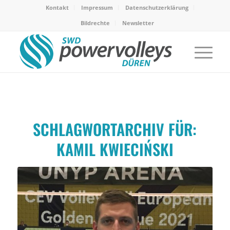
Kontakt
Impressum
Datenschutzerklärung
Bildrechte
Newsletter
SCHLAGWORTARCHIV FÜR:
KAMIL KWIECIŃSKI