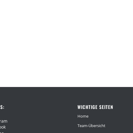
S:
WICHTIGE SEITEN
Home
gram
Team-Übersicht
ook