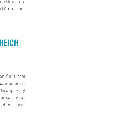
n sind stolz,
erkömmliches
GREICH
tor für unser
äudedienste
Group zeigt
ponsor, gepe
geben. Diese