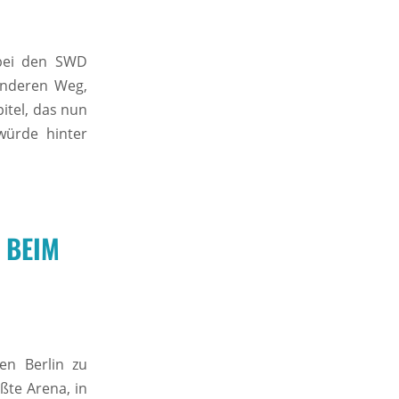
 bei den SWD
onderen Weg,
itel, das nun
würde hinter
 BEIM
en Berlin zu
ßte Arena, in