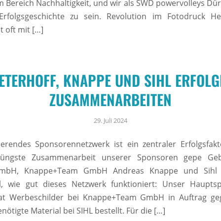
m Bereich Nachhaltigkeit, und wir als SWD powervolleys Düre
 Erfolgsgeschichte zu sein. Revolution im Fotodruck H
t oft mit […]
ETERHOFF, KNAPPE UND SIHL ERFOL
ZUSAMMENARBEITEN
29. Juli 2024
ierendes Sponsorennetzwerk ist ein zentraler Erfolgsfak
jüngste Zusammenarbeit unserer Sponsoren gepe Geb
GmbH, Knappe+Team GmbH Andreas Knappe und Sihl 
ll, wie gut dieses Netzwerk funktioniert: Unser Haupts
hat Werbeschilder bei Knappe+Team GmbH in Auftrag ge
ötigte Material bei SIHL bestellt. Für die […]