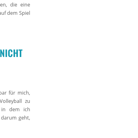
en, die eine
auf dem Spiel
 NICHT
bar für mich,
olleyball zu
, in dem ich
s darum geht,