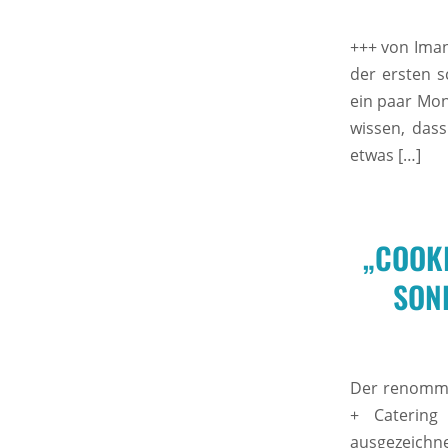
+++ von Iman
der ersten s
ein paar Mon
wissen, dass
etwas […]
„COOKI
SON
Der renommi
+ Catering
ausgezeich