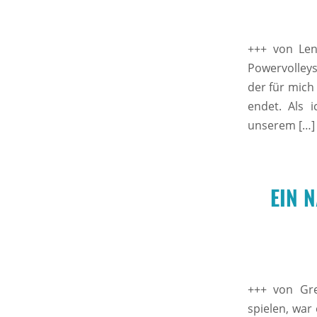
+++ von Len
Powervolley
der für mich
endet. Als 
unserem […]
EIN 
+++ von Gre
spielen, war