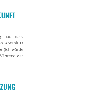
KUNFT
fgebaut, dass
en Abschluss
er (ich würde
 Während der
TZUNG