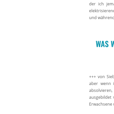
der ich jem
elektrisiere
und während
WAS W
+++ von Sieb
aber wenn i
absolvieren
ausgebildet 
Erwachsene u