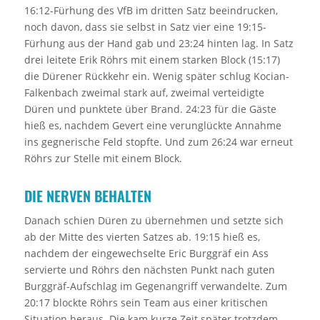
16:12-Fürhung des VfB im dritten Satz beeindrucken,
noch davon, dass sie selbst in Satz vier eine 19:15-
Fürhung aus der Hand gab und 23:24 hinten lag. In Satz
drei leitete Erik Röhrs mit einem starken Block (15:17)
die Dürener Rückkehr ein. Wenig später schlug Kocian-
Falkenbach zweimal stark auf, zweimal verteidigte
Düren und punktete über Brand. 24:23 für die Gäste
hieß es, nachdem Gevert eine verunglückte Annahme
ins gegnerische Feld stopfte. Und zum 26:24 war erneut
Röhrs zur Stelle mit einem Block.
DIE NERVEN BEHALTEN
Danach schien Düren zu übernehmen und setzte sich
ab der Mitte des vierten Satzes ab. 19:15 hieß es,
nachdem der eingewechselte Eric Burggräf ein Ass
servierte und Röhrs den nächsten Punkt nach guten
Burggräf-Aufschlag im Gegenangriff verwandelte. Zum
20:17 blockte Röhrs sein Team aus einer kritischen
Situation heraus. Die kam kurze Zeit später trotzdem