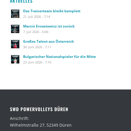
AKTUELLES
Das Trainerteam bleibt komplett
21. Juli 2026 - 7:14
Marcin Ernastowicz ist zurück
7. Juli 2026 - 6:00
Großes Talent aus Österreich
30. Juni 2026 - 7:11
Bulgarischer Nationalspieler für die Mitte
23. Juni 2026 - 7:16
SWD POWERVOLLEYS DÜREN
Anschrift:
Wilhelmstraße 27, 52349 Düren