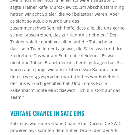
„Wir sind immer noch in einer schweren Situation“,
sagte Trainer Rafał Murczkiewicz. „Im Abschlusstraining
hatten wir acht Spieler, die voll belastbar waren. Aber
es sieht so aus, als würde uns das
zusammenschweißen. Ich hoffe, dass alle, die uns gerne
schnell abschreiben, das zur Kenntnis nehmen.“ Der
Trainer spielte damit vor allem auf die Tatsache an,
dass sein Team in der Lage war, die Sätze zwei und drei
zu drehen. Das war am Ende entscheidend. „Es war
nicht nur Tobias Brand, der uns heute getragen hat. Es
waren auch Jungs wie unser Libero Ivan Batanov, über
den so wenig gesprochen wird. Und es war Erik Röhrs,
der uns wirklich geholfen hat. Und Tomas Kocia-
Falkenbach“, lobte Murczkiewicz. „Ich bin stolz auf das
Team.“
VERTANE CHANCE IN SATZ EINS
Satz eins war eine vertane Chance für Düren: Die SWD
powervolleys konnten dem hohen Druck, den der VfB