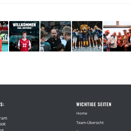
S:
WICHTIGE SEITEN
Home
gram
Team-Übersicht
ook
be