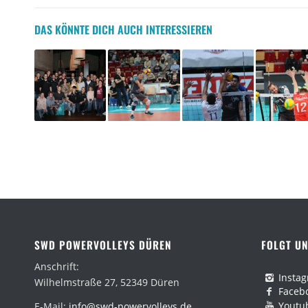
DAS KÖNNTE DICH AUCH INTERESSIEREN
SWD POWERVOLLEYS DÜREN
FOLGT UN
Anschrift:
Insta
Wilhelmstraße 27, 52349 Düren
Faceb
Youtu
E-Mail:
info@swd-powervolleys.de