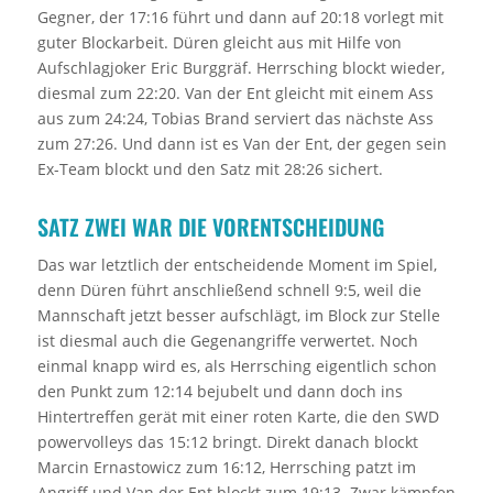
Gegner, der 17:16 führt und dann auf 20:18 vorlegt mit
guter Blockarbeit. Düren gleicht aus mit Hilfe von
Aufschlagjoker Eric Burggräf. Herrsching blockt wieder,
diesmal zum 22:20. Van der Ent gleicht mit einem Ass
aus zum 24:24, Tobias Brand serviert das nächste Ass
zum 27:26. Und dann ist es Van der Ent, der gegen sein
Ex-Team blockt und den Satz mit 28:26 sichert.
SATZ ZWEI WAR DIE VORENTSCHEIDUNG
Das war letztlich der entscheidende Moment im Spiel,
denn Düren führt anschließend schnell 9:5, weil die
Mannschaft jetzt besser aufschlägt, im Block zur Stelle
ist diesmal auch die Gegenangriffe verwertet. Noch
einmal knapp wird es, als Herrsching eigentlich schon
den Punkt zum 12:14 bejubelt und dann doch ins
Hintertreffen gerät mit einer roten Karte, die den SWD
powervolleys das 15:12 bringt. Direkt danach blockt
Marcin Ernastowicz zum 16:12, Herrsching patzt im
Angriff und Van der Ent blockt zum 19:13. Zwar kämpfen