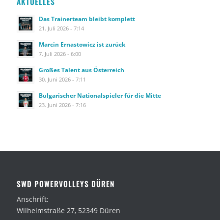
AKTUELLES
Das Trainerteam bleibt komplett
21. Juli 2026 - 7:14
Marcin Ernastowicz ist zurück
7. Juli 2026 - 6:00
Großes Talent aus Österreich
30. Juni 2026 - 7:11
Bulgarischer Nationalspieler für die Mitte
23. Juni 2026 - 7:16
SWD POWERVOLLEYS DÜREN
Anschrift:
Wilhelmstraße 27, 52349 Düren