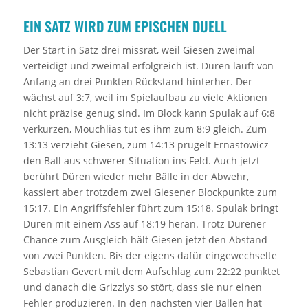
EIN SATZ WIRD ZUM EPISCHEN DUELL
Der Start in Satz drei missrät, weil Giesen zweimal
verteidigt und zweimal erfolgreich ist. Düren läuft von
Anfang an drei Punkten Rückstand hinterher. Der
wächst auf 3:7, weil im Spielaufbau zu viele Aktionen
nicht präzise genug sind. Im Block kann Spulak auf 6:8
verkürzen, Mouchlias tut es ihm zum 8:9 gleich. Zum
13:13 verzieht Giesen, zum 14:13 prügelt Ernastowicz
den Ball aus schwerer Situation ins Feld. Auch jetzt
berührt Düren wieder mehr Bälle in der Abwehr,
kassiert aber trotzdem zwei Giesener Blockpunkte zum
15:17. Ein Angriffsfehler führt zum 15:18. Spulak bringt
Düren mit einem Ass auf 18:19 heran. Trotz Dürener
Chance zum Ausgleich hält Giesen jetzt den Abstand
von zwei Punkten. Bis der eigens dafür eingewechselte
Sebastian Gevert mit dem Aufschlag zum 22:22 punktet
und danach die Grizzlys so stört, dass sie nur einen
Fehler produzieren. In den nächsten vier Bällen hat