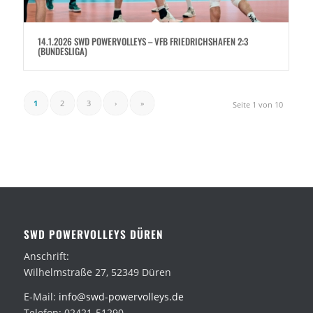
14.1.2026 SWD POWERVOLLEYS – VFB FRIEDRICHSHAFEN 2:3
(BUNDESLIGA)
1
2
3
›
»
Seite 1 von 10
SWD POWERVOLLEYS DÜREN
Anschrift:
Wilhelmstraße 27, 52349 Düren
E-Mail:
info@swd-powervolleys.de
Telefon: 02421-51290