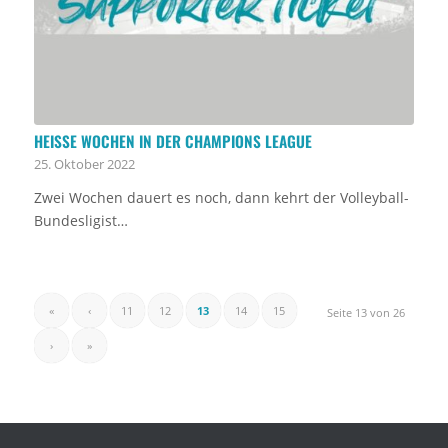
HEISSE WOCHEN IN DER CHAMPIONS LEAGUE
25. Oktober 2022
Zwei Wochen dauert es noch, dann kehrt der Volleyball-
Bundesligist…
«
‹
11
12
13
14
15
Seite 13 von 26
›
»