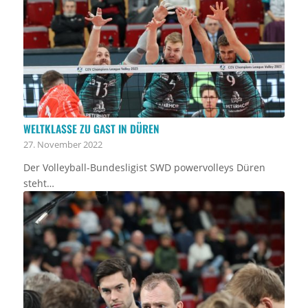
WELTKLASSE ZU GAST IN DÜREN
27. November 2022
Der Volleyball-Bundesligist SWD powervolleys Düren
steht…