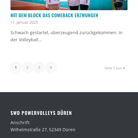
MIT DEM BLOCK DAS COMEBACK ERZWUNGEN
11. Januar 2025
Schwach gestartet, überzeugend zurückgekommen: In
der Volleyball…
1
2
3
4
Seite 1 von 4
SWD POWERVOLLEYS DÜREN
Anschrift:
Wilhelmstraße 27, 52349 Düren