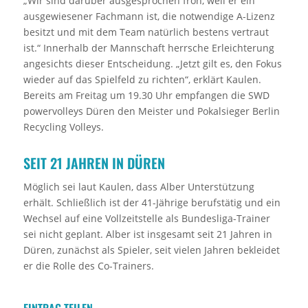
„Wir sind darüber ausgesprochen froh, weil er ein
ausgewiesener Fachmann ist, die notwendige A-Lizenz
besitzt und mit dem Team natürlich bestens vertraut
ist.“ Innerhalb der Mannschaft herrsche Erleichterung
angesichts dieser Entscheidung. „Jetzt gilt es, den Fokus
wieder auf das Spielfeld zu richten“, erklärt Kaulen.
Bereits am Freitag um 19.30 Uhr empfangen die SWD
powervolleys Düren den Meister und Pokalsieger Berlin
Recycling Volleys.
SEIT 21 JAHREN IN DÜREN
Möglich sei laut Kaulen, dass Alber Unterstützung
erhält. Schließlich ist der 41-Jährige berufstätig und ein
Wechsel auf eine Vollzeitstelle als Bundesliga-Trainer
sei nicht geplant. Alber ist insgesamt seit 21 Jahren in
Düren, zunächst als Spieler, seit vielen Jahren bekleidet
er die Rolle des Co-Trainers.
EINTRAG TEILEN