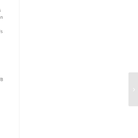
s
in
ds
fB