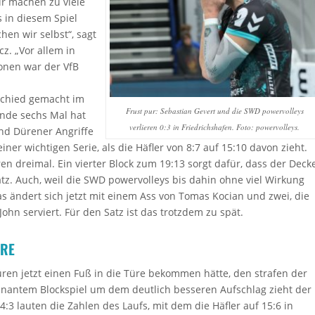
r machen zu viele
 in diesem Spiel
hen wir selbst“, sagt
z. „Vor allem in
onen war der VfB
schied gemacht im
Frust pur: Sebastian Gevert und die SWD powervolleys
ende sechs Mal hat
verlieren 0:3 in Friedrichshafen. Foto: powervolleys.
nd Dürener Angriffe
ner wichtigen Serie, als die Häfler von 8:7 auf 15:10 davon zieht.
ren dreimal. Ein vierter Block zum 19:13 sorgt dafür, dass der Deck
atz. Auch, weil die SWD powervolleys bis dahin ohne viel Wirkung
 ändert sich jetzt mit einem Ass von Tomas Kocian und zwei, die
John serviert. Für den Satz ist das trotzdem zu spät.
RE
üren jetzt einen Fuß in die Türe bekommen hätte, den strafen der
inantem Blockspiel um dem deutlich besseren Aufschlag zieht der
14:3 lauten die Zahlen des Laufs, mit dem die Häfler auf 15:6 in