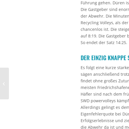
Führung gehen. Düren ist
Die Gastgeber sind enor
der Abwehr. Die Minuten 
Recycling Volleys, als d
chancenlos ist. Die ste
auf 8:19. Die Gastgeber 
So endet der Satz 14:25.
DER EINZIG KNAPPE 
Es folgt eine kurze star
sägen anschließend trotz
Friedrichshafen in der
findet ohne großes Zutun 
Liga – und im Pokal
meisten Friedrichshafene
Häfler sind nach dem fr
SWD powervolleys kämpfe
Allerdings gelingt es de
Eigenfehlerquote bei Dür
Erfolgserlebnisse und zi
die Abwehr da ist und m