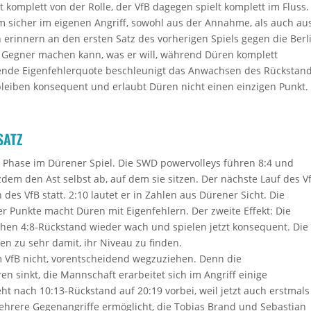
 komplett von der Rolle, der VfB dagegen spielt komplett im Fluss.
m sicher im eigenen Angriff, sowohl aus der Annahme, als auch au
erinnern an den ersten Satz des vorherigen Spiels gegen die Berl
er Gegner machen kann, was er will, während Düren komplett
igende Eigenfehlerquote beschleunigt das Anwachsen des Rückstan
bleiben konsequent und erlaubt Düren nicht einen einzigen Punkt.
SATZ
ke Phase im Dürener Spiel. Die SWD powervolleys führen 8:4 und
dem den Ast selbst ab, auf dem sie sitzen. Der nächste Lauf des V
des VfB statt. 2:10 lautet er in Zahlen aus Dürener Sicht. Die
r Punkte macht Düren mit Eigenfehlern. Der zweite Effekt: Die
ühen 4:8-Rückstand wieder wach und spielen jetzt konsequent. Die
n zu sehr damit, ihr Niveau zu finden.
m VfB nicht, vorentscheidend wegzuziehen. Denn die
en sinkt, die Mannschaft erarbeitet sich im Angriff einige
eht nach 10:13-Rückstand auf 20:19 vorbei, weil jetzt auch erstmals
ehrere Gegenangriffe ermöglicht, die Tobias Brand und Sebastian