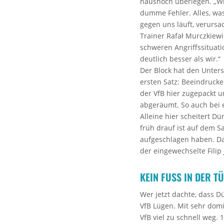
haushoch überlegen. „Wi
dumme Fehler. Alles, was
gegen uns läuft, verursac
Trainer Rafał Murczkiewic
schweren Angriffssituati
deutlich besser als wir.“
Der Block hat den Unter
ersten Satz: Beeindruck
der VfB hier zugepackt u
abgeräumt. So auch bei ei
Alleine hier scheitert Dü
früh drauf ist auf dem S
aufgeschlagen haben. Das
der eingewechselte Filip 
KEIN FUSS IN DER TÜ
Wer jetzt dachte, dass D
VfB Lügen. Mit sehr dom
VfB viel zu schnell weg. 