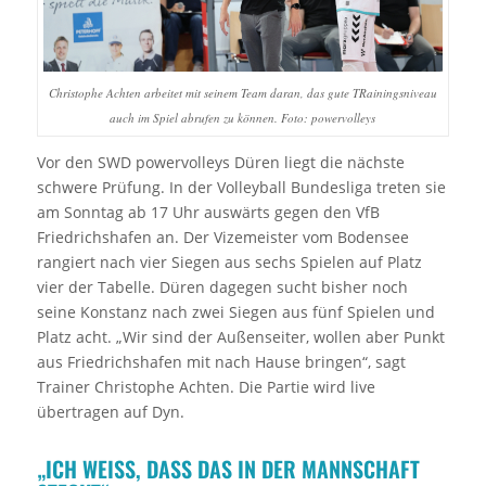
Christophe Achten arbeitet mit seinem Team daran, das gute TRainingsniveau
auch im Spiel abrufen zu können. Foto: powervolleys
Vor den SWD powervolleys Düren liegt die nächste
schwere Prüfung. In der Volleyball Bundesliga treten sie
am Sonntag ab 17 Uhr auswärts gegen den VfB
Friedrichshafen an. Der Vizemeister vom Bodensee
rangiert nach vier Siegen aus sechs Spielen auf Platz
vier der Tabelle. Düren dagegen sucht bisher noch
seine Konstanz nach zwei Siegen aus fünf Spielen und
Platz acht. „Wir sind der Außenseiter, wollen aber Punkt
aus Friedrichshafen mit nach Hause bringen“, sagt
Trainer Christophe Achten. Die Partie wird live
übertragen auf Dyn.
„ICH WEISS, DASS DAS IN DER MANNSCHAFT S