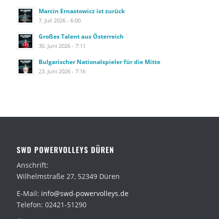
Marcin Ernastowicz ist zurück
7. Juli 2026 - 6:00
Großes Talent aus Österreich
30. Juni 2026 - 7:11
Bulgarischer Nationalspieler für die Mitte
23. Juni 2026 - 7:16
SWD POWERVOLLEYS DÜREN
Anschrift:
Wilhelmstraße 27, 52349 Düren
E-Mail:
info@swd-powervolleys.de
Telefon: 02421-51290