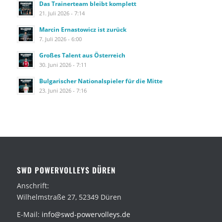
Das Trainerteam bleibt komplett
21. Juli 2026 - 7:14
Marcin Ernastowicz ist zurück
7. Juli 2026 - 6:00
Großes Talent aus Österreich
30. Juni 2026 - 7:11
Bulgarischer Nationalspieler für die Mitte
23. Juni 2026 - 7:16
SWD POWERVOLLEYS DÜREN
Anschrift:
Wilhelmstraße 27, 52349 Düren
E-Mail:
info@swd-powervolleys.de