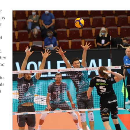
r
das
r
nd
.
ten
und
in
als
h