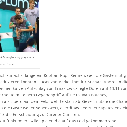
ał Murczkiewicz zeigte sich
einem Team.
 sich zunächst lange ein Kopf-an-Kopf-Rennen, weil die Gäste mutig
reduzieren konnten. Lucas Van Berkel kam für Michael Andrei in di
reichen kurzen Aufschlag von Ernastowicz legte Düren auf 13:11 vor
erhöhte mit einem Gegenangriff auf 17:13. Ivan Batanov,
nn als Libero auf dem Feld, wehrte stark ab, Gevert nutzte die Chan
 die Gäste weiter sehenswert, allerdings bedeutete spätestens ei
:15 die Entscheidung zu Dürener Gunsten.
t funktioniert. Alle Spieler, die auf das Feld gekommen sind,