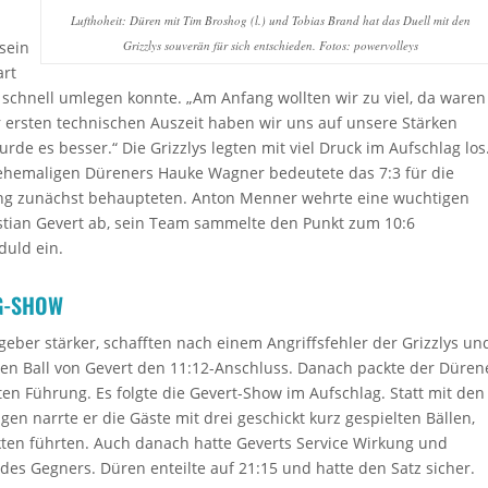
Lufthoheit: Düren mit Tim Broshog (l.) und Tobias Brand hat das Duell mit den
sein
Grizzlys souverän für sich entschieden. Fotos: powervolleys
art
r schnell umlegen konnte. „Am Anfang wollten wir zu viel, da waren
 ersten technischen Auszeit haben wir uns auf unsere Stärken
de es besser.“ Die Grizzlys legten mit viel Druck im Aufschlag los
 ehemaligen Düreners Hauke Wagner bedeutete das 7:3 für die
ung zunächst behaupteten. Anton Menner wehrte eine wuchtigen
stian Gevert ab, sein Team sammelte den Punkt zum 10:6
duld ein.
G-SHOW
ber stärker, schafften nach einem Angriffsfehler der Grizzlys un
ten Ball von Gevert den 11:12-Anschluss. Danach packte der Düren
ten Führung. Es folgte die Gevert-Show im Aufschlag. Statt mit den
en narrte er die Gäste mit drei geschickt kurz gespielten Bällen,
kten führten. Auch danach hatte Geverts Service Wirkung und
 des Gegners. Düren enteilte auf 21:15 und hatte den Satz sicher.