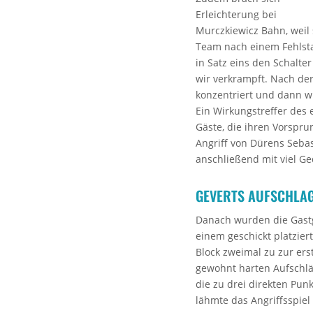
Erleichterung bei
Murczkiewicz Bahn, weil 
Team nach einem Fehlst
in Satz eins den Schalte
wir verkrampft. Nach der
konzentriert und dann wur
Ein Wirkungstreffer des
Gäste, die ihren Vorspr
Angriff von Dürens Seba
anschließend mit viel Ge
GEVERTS AUFSCHLA
Danach wurden die Gastge
einem geschickt platzier
Block zweimal zu zur ers
gewohnt harten Aufschläg
die zu drei direkten Pun
lähmte das Angriffsspiel