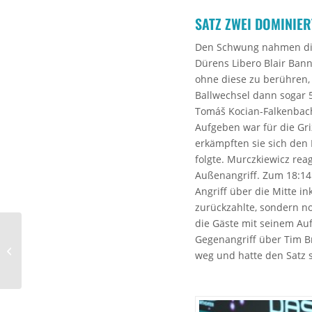
SATZ ZWEI DOMINIER
Den Schwung nahmen die
Dürens Libero Blair Bann
ohne diese zu berühren,
Ballwechsel dann sogar 
Tomáš Kocian-Falkenbach.
Aufgeben war für die Griz
erkämpften sie sich den 
folgte. Murczkiewicz rea
Außenangriff. Zum 18:1
Angriff über die Mitte i
zurückzahlte, sondern no
die Gäste mit seinem Au
Gegenangriff über Tim Br
Heimspielauftakt
weg und hatte den Satz s
gegen die Grizzlys