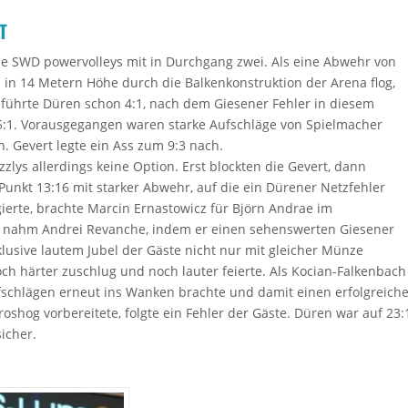
T
 SWD powervolleys mit in Durchgang zwei. Als eine Abwehr von
 in 14 Metern Höhe durch die Balkenkonstruktion der Arena flog,
 führte Düren schon 4:1, nach dem Giesener Fehler in diesem
5:1. Vorausgegangen waren starke Aufschläge von Spielmacher
 Gevert legte ein Ass zum 9:3 nach.
zlys allerdings keine Option. Erst blockten die Gevert, dann
Punkt 13:16 mit starker Abwehr, auf die ein Dürener Netzfehler
gierte, brachte Marcin Ernastowicz für Björn Andrae im
4 nahm Andrei Revanche, indem er einen sehenswerten Giesener
nklusive lautem Jubel der Gäste nicht nur mit gleicher Münze
ch härter zuschlug und noch lauter feierte. Als Kocian-Falkenbach
fschlägen erneut ins Wanken brachte und damit einen erfolgreich
oshog vorbereitete, folgte ein Fehler der Gäste. Düren war auf 23:
icher.