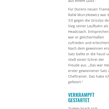
aus einem Guss.“
Für Dürens neuen Traine
Rafał Murczkiewicz war 
3:0 gegen die Grizzlys de
Sieg seiner Laufbahn als
Headcoach. Entspreche
war er gleichermaßen
zufrieden und erleichtert
Nach dem gewonnen ers
Satz ballte er die Faust 
stieß einen Schrei der
Freude aus. „Das war me
erster gewonnener Satz 
Cheftrainer. Das habe ic
gefeiert.“
VERKRAMPFT
GESTARTET
Zudem brach sich